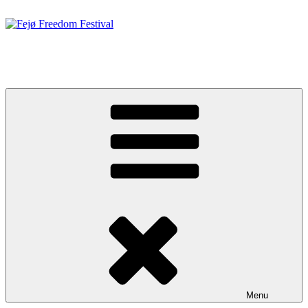
Videre
til
indhold
Fejø Freedom Festival
19. – 20. JUNI 2026
Menu