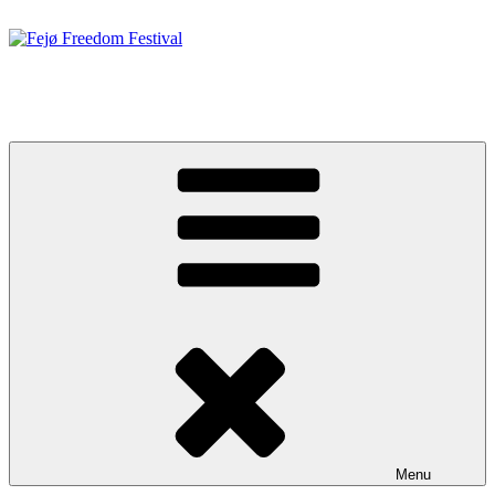
Videre
til
indhold
Fejø Freedom Festival
19. – 20. JUNI 2026
Menu