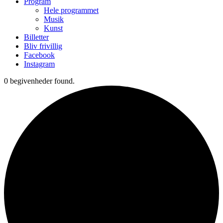
Program
Hele programmet
Musik
Kunst
Billetter
Bliv frivillig
Facebook
Instagram
0 begivenheder found.