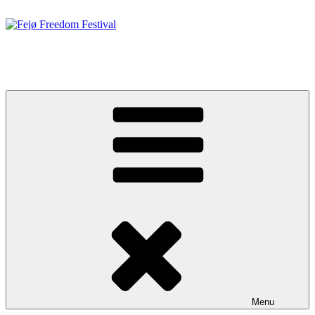
Videre
til
indhold
Fejø Freedom Festival
19. – 20. JUNI 2026
Menu