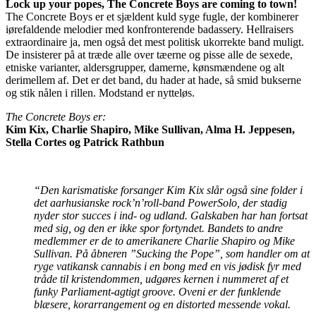
Lock up your popes, The Concrete Boys are coming to town!
The Concrete Boys er et sjældent kuld syge fugle, der kombinerer
iørefaldende melodier med konfronterende badassery. Hellraisers
extraordinaire ja, men også det mest politisk ukorrekte band muligt.
De insisterer på at træde alle over tæerne og pisse alle de sexede,
etniske varianter, aldersgrupper, damerne, kønsmændene og alt
derimellem af. Det er det band, du hader at hade, så smid bukserne
og stik nålen i rillen. Modstand er nytteløs.
The Concrete Boys er:
Kim Kix, Charlie Shapiro, Mike Sullivan, Alma H. Jeppesen,
Stella Cortes og Patrick Rathbun
“Den karismatiske forsanger Kim Kix slår også sine folder i
det aarhusianske rock’n’roll-band PowerSolo, der stadig
nyder stor succes i ind- og udland. Galskaben har han fortsat
med sig, og den er ikke spor fortyndet. Bandets to andre
medlemmer er de to amerikanere Charlie Shapiro og Mike
Sullivan. På åbneren ”Sucking the Pope”, som handler om at
ryge vatikansk cannabis i en bong med en vis jødisk fyr med
tråde til kristendommen, udgøres kernen i nummeret af et
funky Parliament-agtigt groove. Oveni er der funklende
blæsere, korarrangement og en distorted messende vokal.