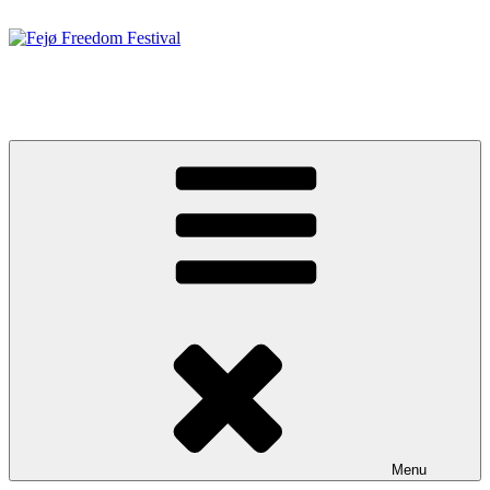
Videre
til
indhold
Fejø Freedom Festival
19. – 20. JUNI 2026
Menu