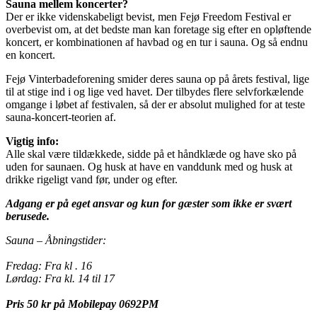
Sauna mellem koncerter?
Der er ikke videnskabeligt bevist, men Fejø Freedom Festival er
overbevist om, at det bedste man kan foretage sig efter en opløftende
koncert, er kombinationen af havbad og en tur i sauna. Og så endnu
en koncert.
Fejø Vinterbadeforening smider deres sauna op på årets festival, lige
til at stige ind i og lige ved havet. Der tilbydes flere selvforkælende
omgange i løbet af festivalen, så der er absolut mulighed for at teste
sauna-koncert-teorien af.
Vigtig info:
Alle skal være tildækkede, sidde på et håndklæde og have sko på
uden for saunaen. Og husk at have en vanddunk med og husk at
drikke rigeligt vand før, under og efter.
Adgang er på eget ansvar og kun for gæster som ikke er svært
berusede.
Sauna – Åbningstider:
Fredag: Fra kl . 16
Lørdag: Fra kl. 14 til 17
Pris 50 kr på Mobilepay 0692PM