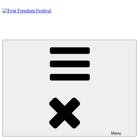
Videre
til
indhold
Fejø Freedom Festival
19. – 20. JUNI 2026
Menu